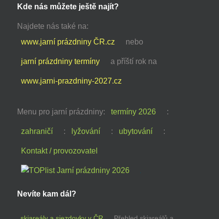
Kde nás můžete ještě najít?
Najdete nás také na:
www.jarní prázdniny ČR.cz
nebo
jarní prázdniny termíny
a příští rok na
www.jarni-prazdniny-2027.cz
Menu pro jarní prázdniny:
termíny 2026
:
zahraničí
:
lyžování
:
ubytování
:
Kontakt / provozovatel
Nevíte kam dál?
skiareály a sjezdovky v ČR
Přehled skiareálů a