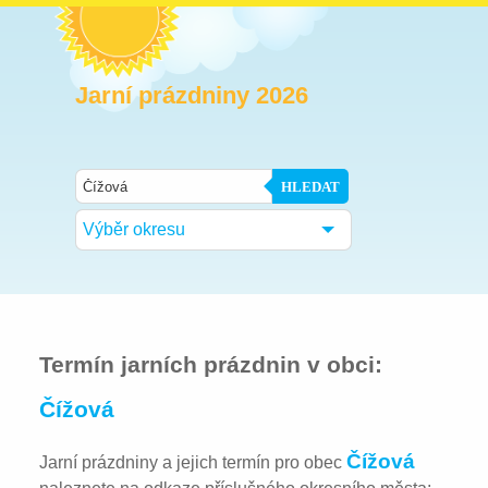
Jarní prázdniny 2026
HLEDAT
Výběr okresu
Termín jarních prázdnin v obci:
Čížová
Čížová
Jarní prázdniny a jejich termín pro obec