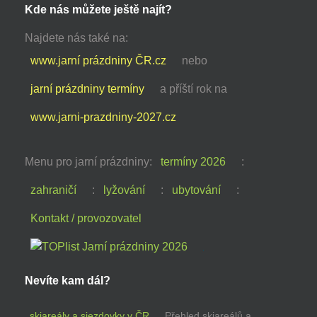
Kde nás můžete ještě najít?
Najdete nás také na:
www.jarní prázdniny ČR.cz
nebo
jarní prázdniny termíny
a příští rok na
www.jarni-prazdniny-2027.cz
Menu pro jarní prázdniny:
termíny 2026
:
zahraničí
:
lyžování
:
ubytování
:
Kontakt / provozovatel
Nevíte kam dál?
skiareály a sjezdovky v ČR
Přehled skiareálů a