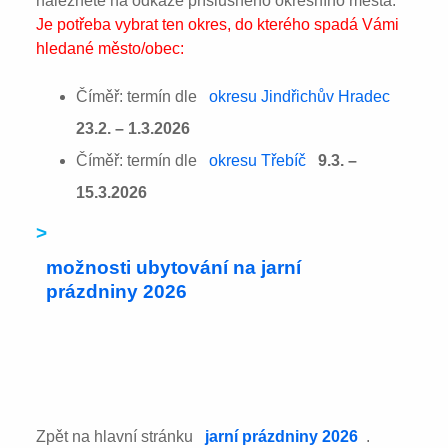
naleznete na odkaze příslušného okresního města:
Je potřeba vybrat ten okres, do kterého spadá Vámi
hledané město/obec:
Číměř: termín dle
okresu Jindřichův Hradec
23.2. – 1.3.2026
Číměř: termín dle
okresu Třebíč
9.3. –
15.3.2026
>
možnosti ubytování na jarní
prázdniny 2026
Zpět na hlavní stránku
jarní prázdniny 2026
.