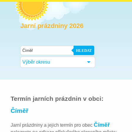
Jarní prázdniny 2026
HLEDAT
Výběr okresu
Termín jarních prázdnin v obci:
Číměř
Číměř
Jarní prázdniny a jejich termín pro obec