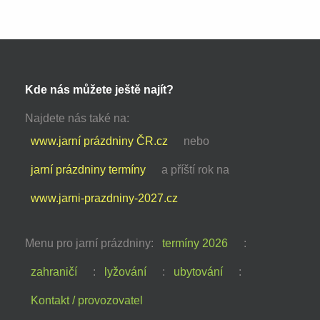
Kde nás můžete ještě najít?
Najdete nás také na:
www.jarní prázdniny ČR.cz
nebo
jarní prázdniny termíny
a příští rok na
www.jarni-prazdniny-2027.cz
Menu pro jarní prázdniny:
termíny 2026
:
zahraničí
:
lyžování
:
ubytování
:
Kontakt / provozovatel