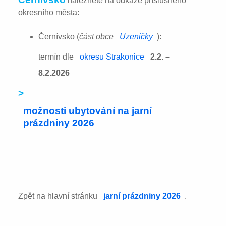
naleznete na odkaze příslušného
okresního města:
Černívsko (
část obce
Uzeničky
):
termín dle
okresu Strakonice
2.2. –
8.2.2026
>
možnosti ubytování na jarní
prázdniny 2026
Zpět na hlavní stránku
jarní prázdniny 2026
.