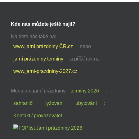
Kde nás můžete ještě najít?
Najdete nás také na:
www.jarní prázdniny ČR.cz
nebo
jarní prázdniny termíny
a příští rok na
www.jarni-prazdniny-2027.cz
Menu pro jarní prázdniny:
termíny 2026
:
zahraničí
:
lyžování
:
ubytování
:
Kontakt / provozovatel