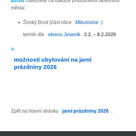
Brod
naleznete na odkaze příslušného okresního
města:
Široký Brod (
část obce
Mikulovice
):
termín dle
okresu Jeseník
2.2. – 8.2.2026
>
možnosti ubytování na jarní
prázdniny 2026
Zpět na hlavní stránku
jarní prázdniny 2026
.