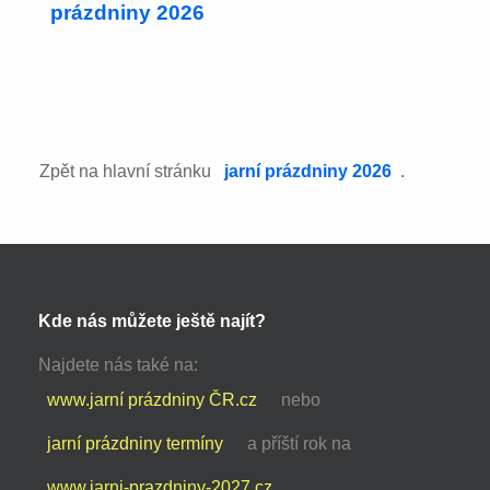
prázdniny 2026
Zpět na hlavní stránku
jarní prázdniny 2026
.
Kde nás můžete ještě najít?
Najdete nás také na:
www.jarní prázdniny ČR.cz
nebo
jarní prázdniny termíny
a příští rok na
www.jarni-prazdniny-2027.cz