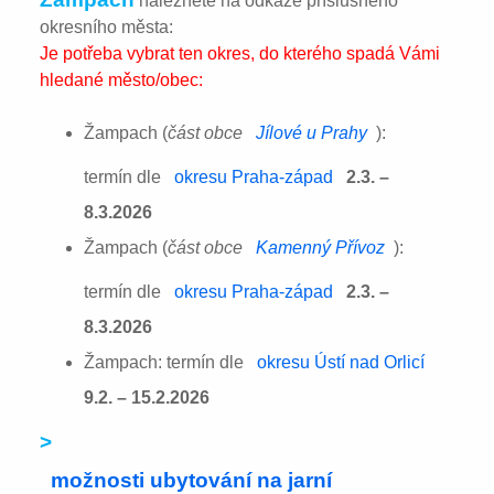
naleznete na odkaze příslušného
okresního města:
Je potřeba vybrat ten okres, do kterého spadá Vámi
hledané město/obec:
Žampach (
část obce
Jílové u Prahy
):
termín dle
okresu Praha-západ
2.3. –
8.3.2026
Žampach (
část obce
Kamenný Přívoz
):
termín dle
okresu Praha-západ
2.3. –
8.3.2026
Žampach: termín dle
okresu Ústí nad Orlicí
9.2. – 15.2.2026
>
možnosti ubytování na jarní