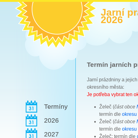
Jarní p
2026
Termín jarních p
Jarní prázdniny a jejic
okresního města:
Je potřeba vybrat ten 
Termíny
Želeč (
část obce
termín dle
okresu
2026
Želeč (
část obce
termín dle
okresu
2027
Želeč: termín dle