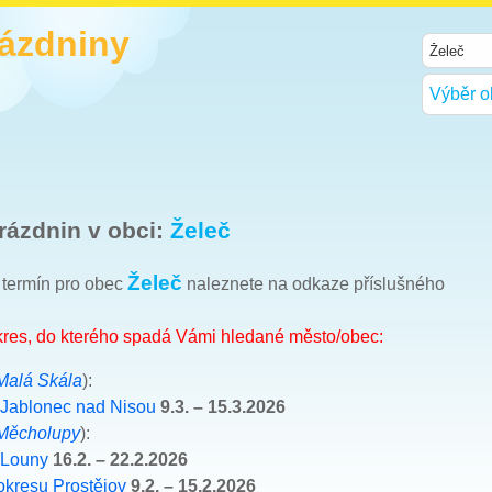
rázdniny
Výběr o
rázdnin v obci:
Želeč
Želeč
h termín pro obec
naleznete na odkaze příslušného
okres, do kterého spadá Vámi hledané město/obec:
Malá Skála
):
 Jablonec nad Nisou
9.3. – 15.3.2026
Měcholupy
):
 Louny
16.2. – 22.2.2026
okresu Prostějov
9.2. – 15.2.2026