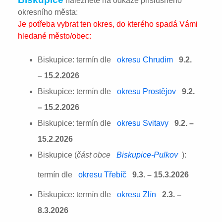
naleznete na odkaze příslušného
okresního města:
Je potřeba vybrat ten okres, do kterého spadá Vámi
hledané město/obec:
Biskupice: termín dle
okresu Chrudim
9.2.
– 15.2.2026
Biskupice: termín dle
okresu Prostějov
9.2.
– 15.2.2026
Biskupice: termín dle
okresu Svitavy
9.2. –
15.2.2026
Biskupice (
část obce
Biskupice-Pulkov
):
termín dle
okresu Třebíč
9.3. – 15.3.2026
Biskupice: termín dle
okresu Zlín
2.3. –
8.3.2026