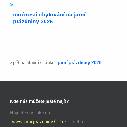
>
možnosti ubytování na jarní
prázdniny 2026
Zpět na hlavní stránku
jarní prázdniny 2026
.
Kde nás můžete ještě najít?
Najdete nás také na:
www.jarní prázdniny ČR.cz
nebo