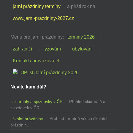
jarní prázdniny termíny
a příští rok na
www.jarni-prazdniny-2027.cz
Menu pro jarní prázdniny:
termíny 2026
:
zahraničí
:
lyžování
:
ubytování
:
Kontakt / provozovatel
Nevíte kam dál?
skiareály a sjezdovky v ČR
Přehled skiareálů a
sjezdovek v ČR.
školní prázdniny
Přehled termínů všech školních
prázdnin.