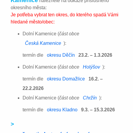
Kamenice
naleznete na odkaze příslušného
okresního města:
Je potřeba vybrat ten okres, do kterého spadá Vámi
hledané město/obec:
Dolní Kamenice (
část obce
Česká Kamenice
):
termín dle
okresu Děčín
23.2. – 1.3.2026
Dolní Kamenice (
část obce
Holýšov
):
termín dle
okresu Domažlice
16.2. –
22.2.2026
Dolní Kamenice (
část obce
Chržín
):
termín dle
okresu Kladno
9.3. – 15.3.2026
>