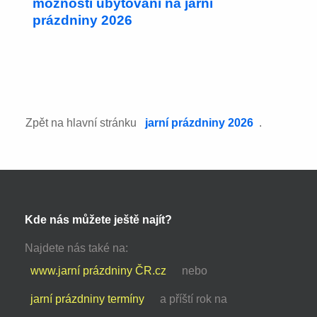
možnosti ubytování na jarní
prázdniny 2026
Zpět na hlavní stránku
jarní prázdniny 2026
.
Kde nás můžete ještě najít?
Najdete nás také na:
www.jarní prázdniny ČR.cz
nebo
jarní prázdniny termíny
a příští rok na