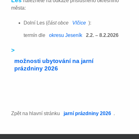
Les
naleznete na odkaze příslušného okresního
města:
Dolní Les (
část obce
Vlčice
):
termín dle
okresu Jeseník
2.2. – 8.2.2026
>
možnosti ubytování na jarní
prázdniny 2026
Zpět na hlavní stránku
jarní prázdniny 2026
.