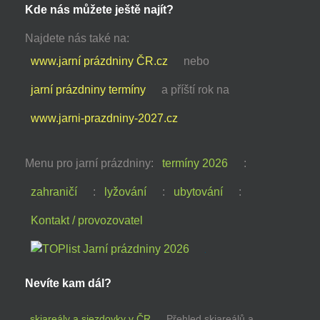
Kde nás můžete ještě najít?
Najdete nás také na:
www.jarní prázdniny ČR.cz
nebo
jarní prázdniny termíny
a příští rok na
www.jarni-prazdniny-2027.cz
Menu pro jarní prázdniny:
termíny 2026
:
zahraničí
:
lyžování
:
ubytování
:
Kontakt / provozovatel
Nevíte kam dál?
skiareály a sjezdovky v ČR
Přehled skiareálů a