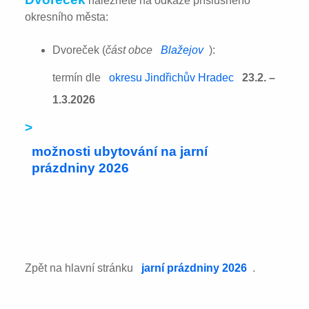
naleznete na odkaze příslušného
okresního města:
Dvoreček (
část obce
Blažejov
):
termín dle
okresu Jindřichův Hradec
23.2. –
1.3.2026
>
možnosti ubytování na jarní
prázdniny 2026
Zpět na hlavní stránku
jarní prázdniny 2026
.