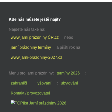
Kde nás můžete ještě najít?
Najdete nás také na:
www.jarní prázdniny ČR.cz
nebo
jarní prázdniny termíny
a příští rok na
www.jarni-prazdniny-2027.cz
Menu pro jarní prázdniny:
termíny 2026
:
zahraničí
:
lyžování
:
ubytování
:
Kontakt / provozovatel