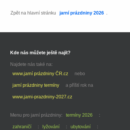
Zpět na hlavní stránku
jarní prázdniny 2026
.
Kde nás můžete ještě najít?
Najdete nás také na:
www.jarní prázdniny ČR.cz
nebo
jarní prázdniny termíny
a příští rok na
www.jarni-prazdniny-2027.cz
Menu pro jarní prázdniny:
termíny 2026
:
zahraničí
:
lyžování
:
ubytování
: