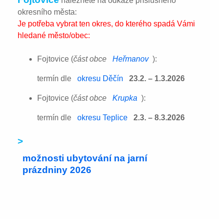
naleznete na odkaze příslušného
okresního města:
Je potřeba vybrat ten okres, do kterého spadá Vámi
hledané město/obec:
Fojtovice (
část obce
Heřmanov
):
termín dle
okresu Děčín
23.2. – 1.3.2026
Fojtovice (
část obce
Krupka
):
termín dle
okresu Teplice
2.3. – 8.3.2026
>
možnosti ubytování na jarní
prázdniny 2026