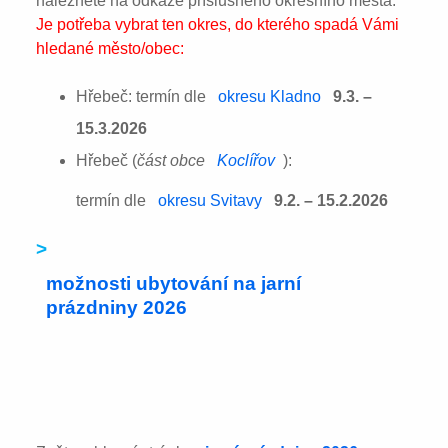
naleznete na odkaze příslušného okresního města:
Je potřeba vybrat ten okres, do kterého spadá Vámi
hledané město/obec:
Hřebeč: termín dle
okresu Kladno
9.3. –
15.3.2026
Hřebeč (
část obce
Koclířov
):
termín dle
okresu Svitavy
9.2. – 15.2.2026
>
možnosti ubytování na jarní
prázdniny 2026