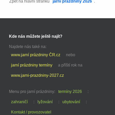
Zpět na hlavní stránku
jarní prázdniny 2026
.
Kde nás můžete ještě najít?
Najdete nás také na:
www.jarní prázdniny ČR.cz
nebo
jarní prázdniny termíny
a příští rok na
www.jarni-prazdniny-2027.cz
Menu pro jarní prázdniny:
termíny 2026
:
zahraničí
:
lyžování
:
ubytování
:
Kontakt / provozovatel