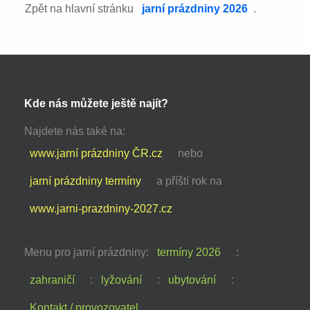
Zpět na hlavní stránku
jarní prázdniny 2026
.
Kde nás můžete ještě najít?
Najdete nás také na:
www.jarní prázdniny ČR.cz
nebo
jarní prázdniny termíny
a příští rok na
www.jarni-prazdniny-2027.cz
Menu pro jarní prázdniny:
termíny 2026
:
zahraničí
:
lyžování
:
ubytování
:
Kontakt / provozovatel