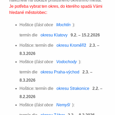
naleznete na odkaze příslušného okresního města:
Je potřeba vybrat ten okres, do kterého spadá Vámi
hledané město/obec:
Hoštice (
část obce
Mochtín
):
termín dle
okresu Klatovy
9.2. – 15.2.2026
Hoštice: termín dle
okresu Kroměříž
2.3. –
8.3.2026
Hoštice (
část obce
Vodochody
):
termín dle
okresu Praha-východ
2.3. –
8.3.2026
Hoštice: termín dle
okresu Strakonice
2.2. –
8.2.2026
Hoštice (
část obce
Nemyšl
):