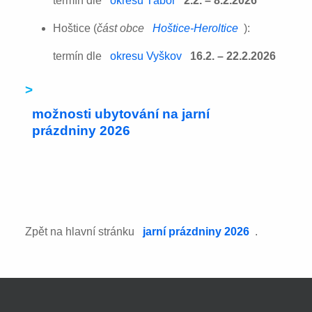
termín dle
okresu Tábor
2.2. – 8.2.2026
Hoštice (
část obce
Hoštice-Heroltice
):
termín dle
okresu Vyškov
16.2. – 22.2.2026
>
možnosti ubytování na jarní
prázdniny 2026
Zpět na hlavní stránku
jarní prázdniny 2026
.