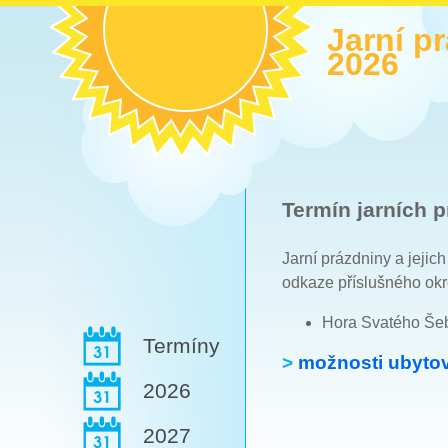
Jarní p
2026
Termín jarních p
Jarní prázdniny a jejic
odkaze příslušného okr
Hora Svatého Šeb
Termíny
>
možnosti ubytov
2026
2027