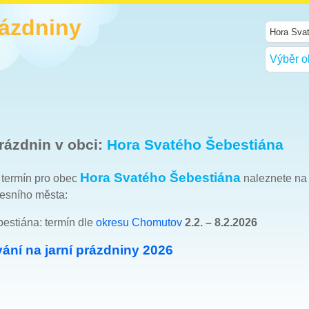
rázdniny
Výběr o
rázdnin v obci:
Hora Svatého Šebestiána
Hora Svatého Šebestiána
h termín pro obec
naleznete na
esního města:
estiána: termín dle
okresu Chomutov
2.2. – 8.2.2026
ání na jarní prázdniny 2026