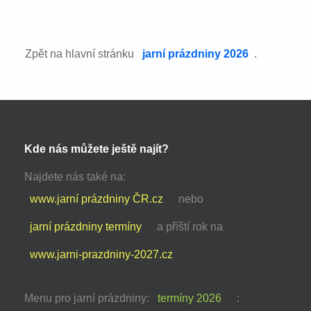
Zpět na hlavní stránku
jarní prázdniny 2026
.
Kde nás můžete ještě najít?
Najdete nás také na:
www.jarní prázdniny ČR.cz
nebo
jarní prázdniny termíny
a příští rok na
www.jarni-prazdniny-2027.cz
Menu pro jarní prázdniny:
termíny 2026
: