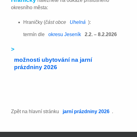
naleznete na odkaze příslušného
okresního města:
Hraničky (
část obce
Uhelná
):
termín dle
okresu Jeseník
2.2. – 8.2.2026
>
možnosti ubytování na jarní
prázdniny 2026
Zpět na hlavní stránku
jarní prázdniny 2026
.