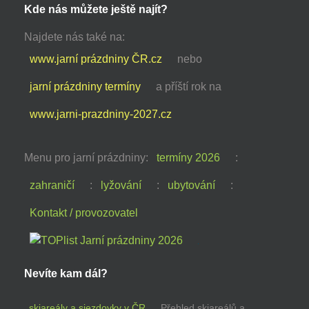
Kde nás můžete ještě najít?
Najdete nás také na:
www.jarní prázdniny ČR.cz
nebo
jarní prázdniny termíny
a příští rok na
www.jarni-prazdniny-2027.cz
Menu pro jarní prázdniny:
termíny 2026
:
zahraničí
:
lyžování
:
ubytování
:
Kontakt / provozovatel
Nevíte kam dál?
skiareály a sjezdovky v ČR
Přehled skiareálů a