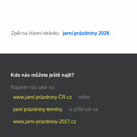
Zpět na hlavní stránku
jarní prázdniny 2026
.
Kde nás můžete ještě najít?
Najdete nás také na:
www.jarní prázdniny ČR.cz
nebo
jarní prázdniny termíny
a příští rok na
www.jarni-prazdniny-2027.cz