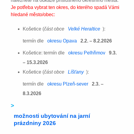
naleznete na odkaze příslušného okresního města:
Je potřeba vybrat ten okres, do kterého spadá Vámi
hledané město/obec:
Košetice (
část obce
Velké Heraltice
):
termín dle
okresu Opava
2.2. – 8.2.2026
Košetice: termín dle
okresu Pelhřimov
9.3.
– 15.3.2026
Košetice (
část obce
Líšťany
):
termín dle
okresu Plzeň-sever
2.3. –
8.3.2026
>
možnosti ubytování na jarní
prázdniny 2026