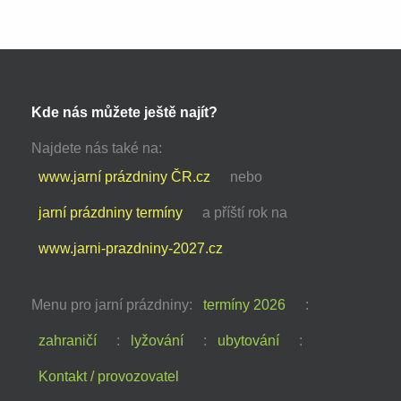
Kde nás můžete ještě najít?
Najdete nás také na:
www.jarní prázdniny ČR.cz
nebo
jarní prázdniny termíny
a příští rok na
www.jarni-prazdniny-2027.cz
Menu pro jarní prázdniny:
termíny 2026
:
zahraničí
:
lyžování
:
ubytování
:
Kontakt / provozovatel