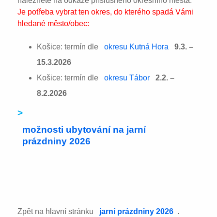
naleznete na odkaze příslušného okresního města:
Je potřeba vybrat ten okres, do kterého spadá Vámi
hledané město/obec:
Košice: termín dle
okresu Kutná Hora
9.3. –
15.3.2026
Košice: termín dle
okresu Tábor
2.2. –
8.2.2026
>
možnosti ubytování na jarní
prázdniny 2026
Zpět na hlavní stránku
jarní prázdniny 2026
.