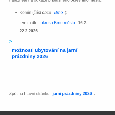
naleznete na odkaze příslušného okresního města:
Komín (
část obce
Brno
):
termín dle
okresu Brno-město
16.2. –
22.2.2026
>
možnosti ubytování na jarní
prázdniny 2026
Zpět na hlavní stránku
jarní prázdniny 2026
.