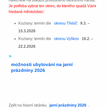
naleznete na odkaze příslušného okresního města:
Je potřeba vybrat ten okres, do kterého spadá Vámi
hledané město/obec:
Kozlany: termín dle
okresu Třebíč
9.3. –
15.3.2026
Kozlany: termín dle
okresu Vyškov
16.2. –
22.2.2026
>
možnosti ubytování na jarní
prázdniny 2026
Zpět na hlavní stránku
jarní prázdniny 2026
.