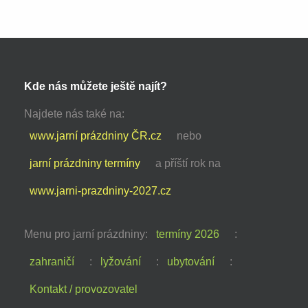
Kde nás můžete ještě najít?
Najdete nás také na:
www.jarní prázdniny ČR.cz
nebo
jarní prázdniny termíny
a příští rok na
www.jarni-prazdniny-2027.cz
Menu pro jarní prázdniny:
termíny 2026
:
zahraničí
:
lyžování
:
ubytování
:
Kontakt / provozovatel