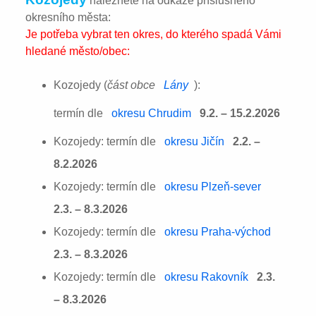
naleznete na odkaze příslušného
okresního města:
Je potřeba vybrat ten okres, do kterého spadá Vámi
hledané město/obec:
Kozojedy (
část obce
Lány
):
termín dle
okresu Chrudim
9.2. – 15.2.2026
Kozojedy: termín dle
okresu Jičín
2.2. –
8.2.2026
Kozojedy: termín dle
okresu Plzeň-sever
2.3. – 8.3.2026
Kozojedy: termín dle
okresu Praha-východ
2.3. – 8.3.2026
Kozojedy: termín dle
okresu Rakovník
2.3.
– 8.3.2026