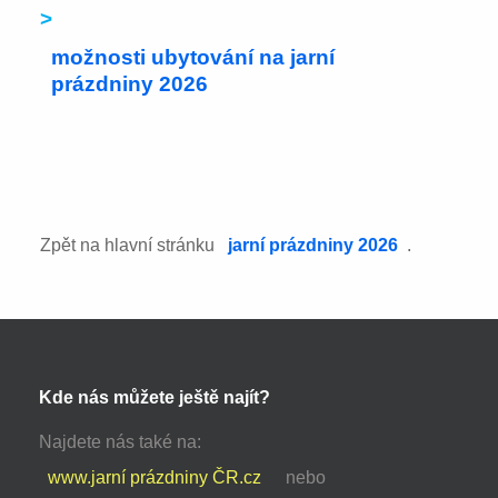
>
možnosti ubytování na jarní
prázdniny 2026
Zpět na hlavní stránku
jarní prázdniny 2026
.
Kde nás můžete ještě najít?
Najdete nás také na:
www.jarní prázdniny ČR.cz
nebo