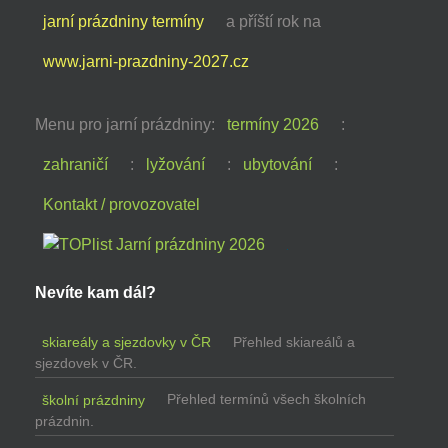
jarní prázdniny termíny
a příští rok na
www.jarni-prazdniny-2027.cz
Menu pro jarní prázdniny:
termíny 2026
:
zahraničí
:
lyžování
:
ubytování
:
Kontakt / provozovatel
Nevíte kam dál?
skiareály a sjezdovky v ČR
Přehled skiareálů a
sjezdovek v ČR.
školní prázdniny
Přehled termínů všech školních
prázdnin.