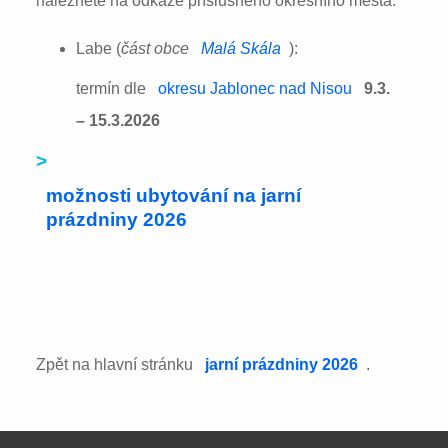
naleznete na odkaze příslušného okresního města:
Labe (
část obce
Malá Skála
):
termín dle
okresu Jablonec nad Nisou
9.3.
– 15.3.2026
>
možnosti ubytování na jarní
prázdniny 2026
Zpět na hlavní stránku
jarní prázdniny 2026
.