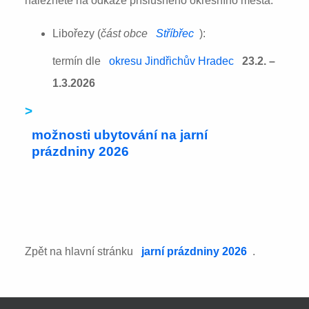
naleznete na odkaze příslušného okresního města:
Libořezy (
část obce
Stříbřec
):
termín dle
okresu Jindřichův Hradec
23.2. –
1.3.2026
>
možnosti ubytování na jarní
prázdniny 2026
Zpět na hlavní stránku
jarní prázdniny 2026
.