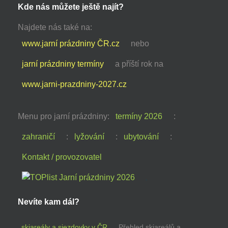
Kde nás můžete ještě najít?
Najdete nás také na:
www.jarní prázdniny ČR.cz
nebo
jarní prázdniny termíny
a příští rok na
www.jarni-prazdniny-2027.cz
Menu pro jarní prázdniny:
termíny 2026
:
zahraničí
:
lyžování
:
ubytování
:
Kontakt / provozovatel
Nevíte kam dál?
skiareály a sjezdovky v ČR
Přehled skiareálů a