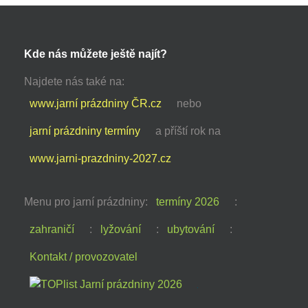
Kde nás můžete ještě najít?
Najdete nás také na:
www.jarní prázdniny ČR.cz
nebo
jarní prázdniny termíny
a příští rok na
www.jarni-prazdniny-2027.cz
Menu pro jarní prázdniny:
termíny 2026
:
zahraničí
:
lyžování
:
ubytování
:
Kontakt / provozovatel