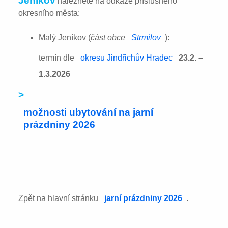
Jeníkov
naleznete na odkaze příslušného
okresního města:
Malý Jeníkov (
část obce
Strmilov
):
termín dle
okresu Jindřichův Hradec
23.2. –
1.3.2026
>
možnosti ubytování na jarní
prázdniny 2026
Zpět na hlavní stránku
jarní prázdniny 2026
.