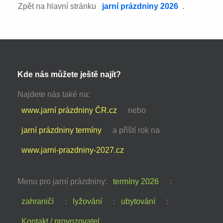
Zpět na hlavní stránku
jarní prázdniny 2026
.
Kde nás můžete ještě najít?
Najdete nás také na:
www.jarní prázdniny ČR.cz
nebo
jarní prázdniny termíny
a příští rok na
www.jarni-prazdniny-2027.cz
Menu pro jarní prázdniny:
termíny 2026
:
zahraničí
:
lyžování
:
ubytování
:
Kontakt / provozovatel