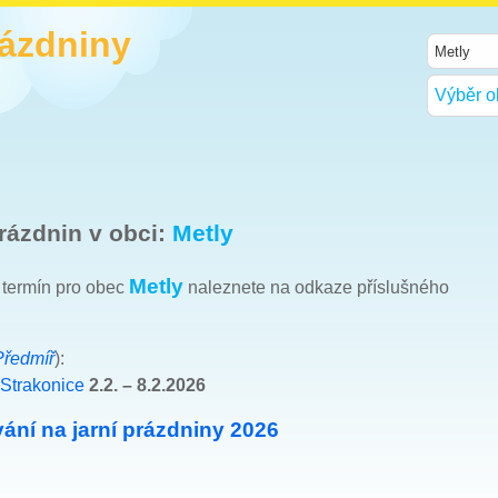
rázdniny
Výběr o
rázdnin v obci:
Metly
Metly
h termín pro obec
naleznete na odkaze příslušného
Předmíř
):
 Strakonice
2.2. – 8.2.2026
ání na jarní prázdniny 2026