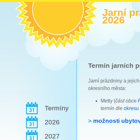
Jarní p
2026
Termín jarních p
Jarní prázdniny a jejic
okresního města:
Metly (
část obce
Termíny
termín dle
okresu
>
možnosti ubytov
2026
2027