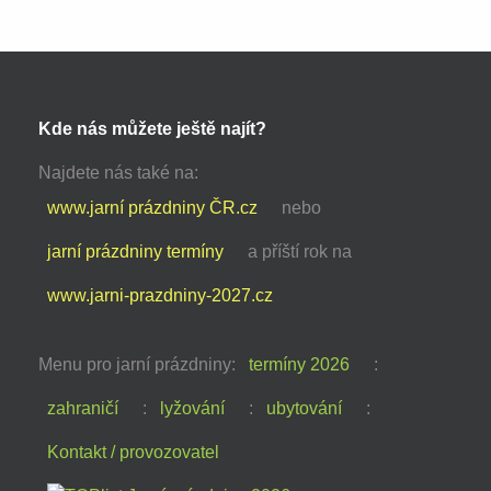
Kde nás můžete ještě najít?
Najdete nás také na:
www.jarní prázdniny ČR.cz
nebo
jarní prázdniny termíny
a příští rok na
www.jarni-prazdniny-2027.cz
Menu pro jarní prázdniny:
termíny 2026
:
zahraničí
:
lyžování
:
ubytování
:
Kontakt / provozovatel