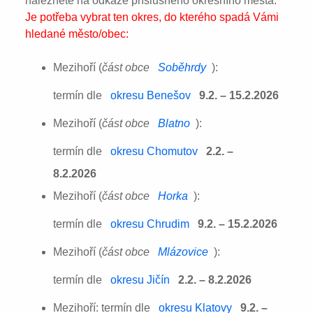
naleznete na odkaze příslušného okresního města:
Je potřeba vybrat ten okres, do kterého spadá Vámi
hledané město/obec:
Mezihoří (
část obce
Soběhrdy
):
termín dle
okresu Benešov
9.2. – 15.2.2026
Mezihoří (
část obce
Blatno
):
termín dle
okresu Chomutov
2.2. –
8.2.2026
Mezihoří (
část obce
Horka
):
termín dle
okresu Chrudim
9.2. – 15.2.2026
Mezihoří (
část obce
Mlázovice
):
termín dle
okresu Jičín
2.2. – 8.2.2026
Mezihoří: termín dle
okresu Klatovy
9.2. –