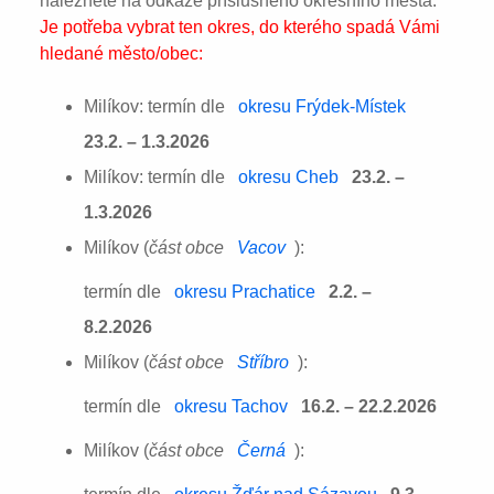
naleznete na odkaze příslušného okresního města:
Je potřeba vybrat ten okres, do kterého spadá Vámi
hledané město/obec:
Milíkov: termín dle
okresu Frýdek-Místek
23.2. – 1.3.2026
Milíkov: termín dle
okresu Cheb
23.2. –
1.3.2026
Milíkov (
část obce
Vacov
):
termín dle
okresu Prachatice
2.2. –
8.2.2026
Milíkov (
část obce
Stříbro
):
termín dle
okresu Tachov
16.2. – 22.2.2026
Milíkov (
část obce
Černá
):