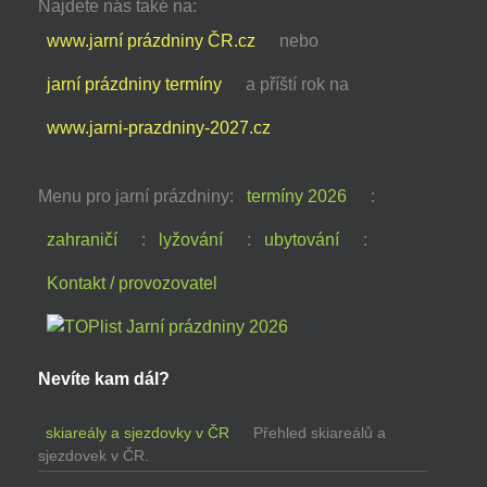
Najdete nás také na:
www.jarní prázdniny ČR.cz
nebo
jarní prázdniny termíny
a příští rok na
www.jarni-prazdniny-2027.cz
Menu pro jarní prázdniny:
termíny 2026
:
zahraničí
:
lyžování
:
ubytování
:
Kontakt / provozovatel
Nevíte kam dál?
skiareály a sjezdovky v ČR
Přehled skiareálů a
sjezdovek v ČR.