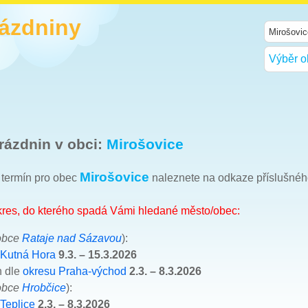
rázdniny
Výběr o
rázdnin v obci:
Mirošovice
Mirošovice
h termín pro obec
naleznete na odkaze příslušné
okres, do kterého spadá Vámi hledané město/obec:
obce
Rataje nad Sázavou
):
 Kutná Hora
9.3. – 15.3.2026
n dle
okresu Praha-východ
2.3. – 8.3.2026
obce
Hrobčice
):
Teplice
2.3. – 8.3.2026