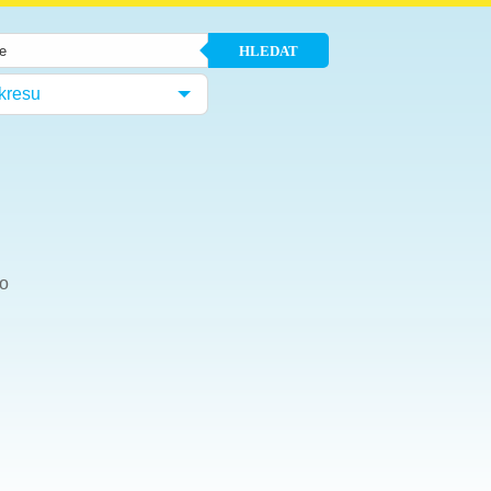
HLEDAT
kresu
ho