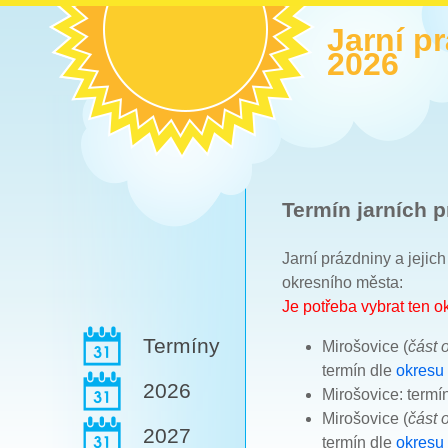
Jarní p
2026
Termín jarních p
Jarní prázdniny a jejic
okresního města:
Je potřeba vybrat ten 
Termíny
Mirošovice (
část 
termín dle
okresu
2026
Mirošovice: termí
Mirošovice (
část 
2027
termín dle
okresu 