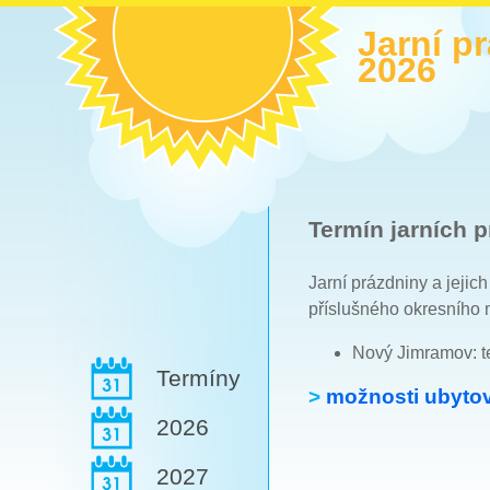
Jarní p
2026
Termín jarních p
Jarní prázdniny a jejic
příslušného okresního 
Nový Jimramov: t
Termíny
>
možnosti ubytov
2026
2027