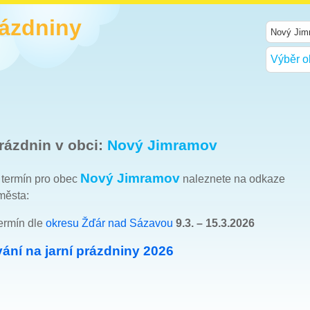
rázdniny
Výběr o
rázdnin v obci:
Nový Jimramov
Nový Jimramov
h termín pro obec
naleznete na odkaze
města:
ermín dle
okresu Žďár nad Sázavou
9.3. – 15.3.2026
ání na jarní prázdniny 2026