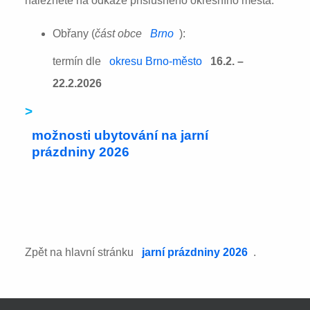
naleznete na odkaze příslušného okresního města:
Obřany (
část obce
Brno
):
termín dle
okresu Brno-město
16.2. –
22.2.2026
>
možnosti ubytování na jarní
prázdniny 2026
Zpět na hlavní stránku
jarní prázdniny 2026
.