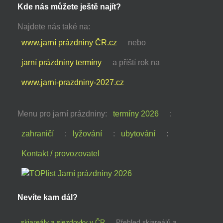
Kde nás můžete ještě najít?
Najdete nás také na:
www.jarní prázdniny ČR.cz
nebo
jarní prázdniny termíny
a příští rok na
www.jarni-prazdniny-2027.cz
Menu pro jarní prázdniny:
termíny 2026
:
zahraničí
:
lyžování
:
ubytování
:
Kontakt / provozovatel
Nevíte kam dál?
skiareály a sjezdovky v ČR
Přehled skiareálů a