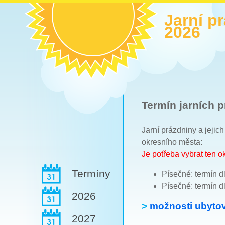
Jarní p
2026
Termín jarních p
Jarní prázdniny a jejic
okresního města:
Je potřeba vybrat ten 
Termíny
Písečné: termín d
Písečné: termín d
2026
>
možnosti ubytov
2027