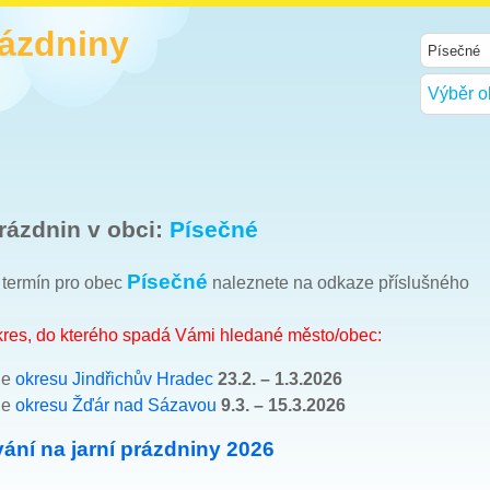
rázdniny
Výběr o
rázdnin v obci:
Písečné
Písečné
h termín pro obec
naleznete na odkaze příslušného
okres, do kterého spadá Vámi hledané město/obec:
le
okresu Jindřichův Hradec
23.2. – 1.3.2026
le
okresu Žďár nad Sázavou
9.3. – 15.3.2026
ání na jarní prázdniny 2026