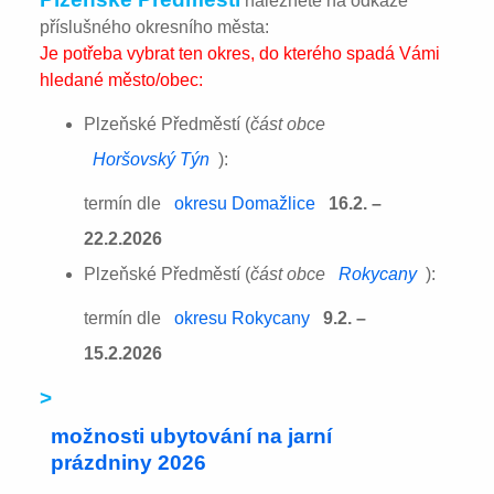
naleznete na odkaze
příslušného okresního města:
Je potřeba vybrat ten okres, do kterého spadá Vámi
hledané město/obec:
Plzeňské Předměstí (
část obce
Horšovský Týn
):
termín dle
okresu Domažlice
16.2. –
22.2.2026
Plzeňské Předměstí (
část obce
Rokycany
):
termín dle
okresu Rokycany
9.2. –
15.2.2026
>
možnosti ubytování na jarní
prázdniny 2026