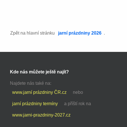
Zpět na hlavní stránku
jarní prázdniny 2026
.
Kde nás můžete ještě najít?
Najdete nás také na:
www.jarní prázdniny ČR.cz
nebo
jarní prázdniny termíny
a příští rok na
www.jarni-prazdniny-2027.cz