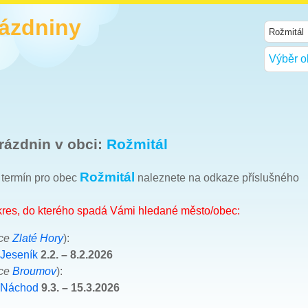
rázdniny
Výběr o
rázdnin v obci:
Rožmitál
Rožmitál
h termín pro obec
naleznete na odkaze příslušného
okres, do kterého spadá Vámi hledané město/obec:
bce
Zlaté Hory
):
 Jeseník
2.2. – 8.2.2026
bce
Broumov
):
 Náchod
9.3. – 15.3.2026