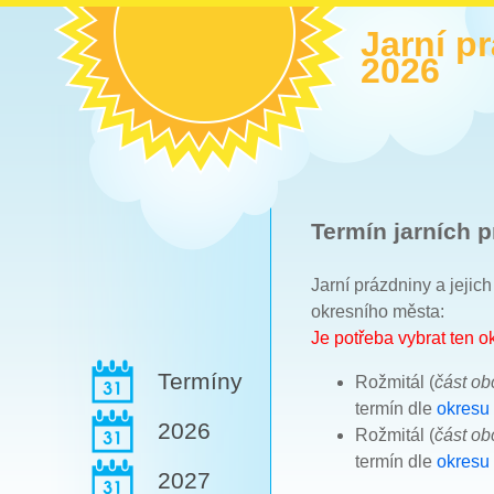
Jarní p
2026
Termín jarních p
Jarní prázdniny a jejic
okresního města:
Je potřeba vybrat ten 
Termíny
Rožmitál (
část o
termín dle
okresu
2026
Rožmitál (
část o
termín dle
okresu
2027