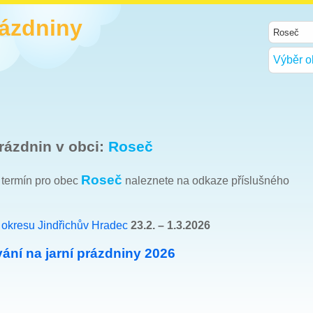
rázdniny
Výběr o
rázdnin v obci:
Roseč
Roseč
h termín pro obec
naleznete na odkaze příslušného
e
okresu Jindřichův Hradec
23.2. – 1.3.2026
ání na jarní prázdniny 2026