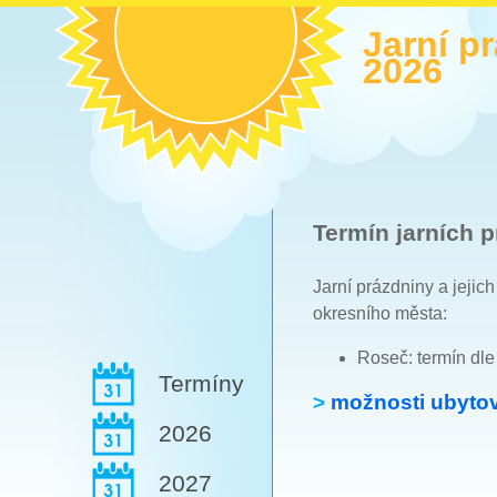
Jarní p
2026
Termín jarních p
Jarní prázdniny a jejic
okresního města:
Roseč: termín dl
Termíny
>
možnosti ubytov
2026
2027