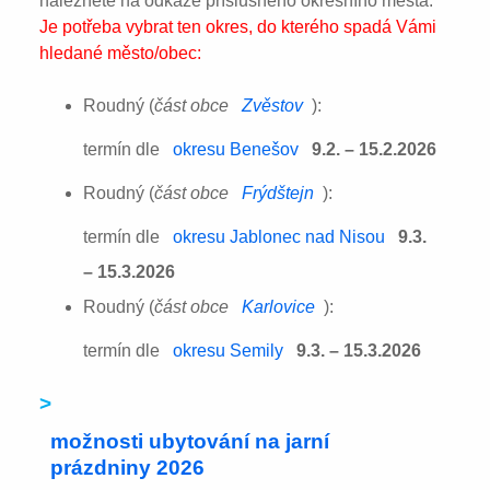
naleznete na odkaze příslušného okresního města:
Je potřeba vybrat ten okres, do kterého spadá Vámi
hledané město/obec:
Roudný (
část obce
Zvěstov
):
termín dle
okresu Benešov
9.2. – 15.2.2026
Roudný (
část obce
Frýdštejn
):
termín dle
okresu Jablonec nad Nisou
9.3.
– 15.3.2026
Roudný (
část obce
Karlovice
):
termín dle
okresu Semily
9.3. – 15.3.2026
>
možnosti ubytování na jarní
prázdniny 2026