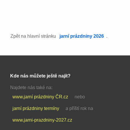
Zpět na hlavní stránku
jarní prázdniny 2026
.
Kde nás můžete ještě najít?
Najdete nás také na:
www.jarní prázdniny ČR.cz
nebo
jarní prázdniny termíny
a příští rok na
www.jarni-prazdniny-2027.cz