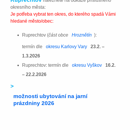
naleznete na odkaze příslušného
okresního města:
Je potřeba vybrat ten okres, do kterého spadá Vámi
hledané město/obec:
Ruprechtov (
část obce
Hroznětín
):
termín dle
okresu Karlovy Vary
23.2. –
1.3.2026
Ruprechtov: termín dle
okresu Vyškov
16.2.
– 22.2.2026
>
možnosti ubytování na jarní
prázdniny 2026