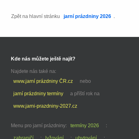
Zpět na hlavní stránku
jarní prázdniny 2026
.
Kde nás můžete ještě najít?
Najdete nás také na:
www.jarní prázdniny ČR.cz
nebo
jarní prázdniny termíny
a příští rok na
www.jarni-prazdniny-2027.cz
Menu pro jarní prázdniny:
termíny 2026
:
zahraničí
:
lyžování
:
ubytování
: