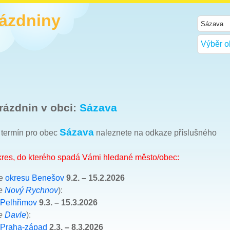
rázdniny
Výběr o
rázdnin v obci:
Sázava
Sázava
h termín pro obec
naleznete na odkaze příslušného
okres, do kterého spadá Vámi hledané město/obec:
le
okresu Benešov
9.2. – 15.2.2026
ce
Nový Rychnov
):
 Pelhřimov
9.3. – 15.3.2026
ce
Davle
):
 Praha-západ
2.3. – 8.3.2026