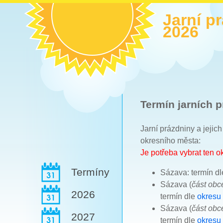
Jarní p
2026
Termín jarních p
Jarní prázdniny a jejic
okresního města:
Je potřeba vybrat ten 
Termíny
Sázava: termín d
Sázava (
část ob
2026
termín dle
okresu
Sázava (
část ob
2027
termín dle
okresu