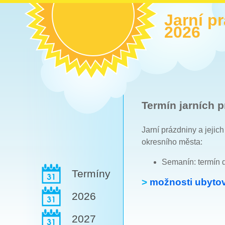
Jarní p
2026
Termín jarních p
Jarní prázdniny a jejic
okresního města:
Semanín: termín 
Termíny
>
možnosti ubytov
2026
2027