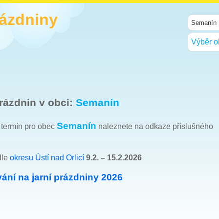
rázdniny
Výběr o
rázdnin v obci:
Semanín
Semanín
h termín pro obec
naleznete na odkaze příslušného
dle
okresu Ústí nad Orlicí
9.2. – 15.2.2026
ání na jarní prázdniny 2026