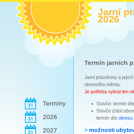
Jarní p
2026
Termín jarních p
Jarní prázdniny a jejic
okresního města:
Je potřeba vybrat ten 
Termíny
Slavče: termín dl
Slavče (
část obc
2026
termín dle
okresu
>
možnosti ubytov
2027