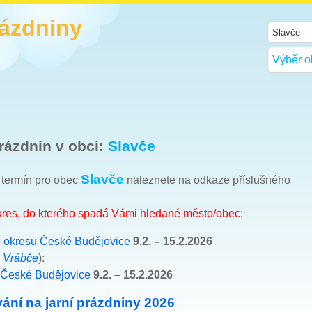
rázdniny
Výběr o
rázdnin v obci:
Slavče
Slavče
h termín pro obec
naleznete na odkaze příslušného
okres, do kterého spadá Vámi hledané město/obec:
e
okresu České Budějovice
9.2. – 15.2.2026
e
Vrábče
):
 České Budějovice
9.2. – 15.2.2026
ání na jarní prázdniny 2026