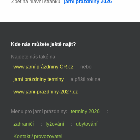
Zpět na hlavní stránku
jarní prázdniny 2026
.
Kde nás můžete ještě najít?
Najdete nás také na:
www.jarní prázdniny ČR.cz
nebo
jarní prázdniny termíny
a příští rok na
www.jarni-prazdniny-2027.cz
Menu pro jarní prázdniny:
termíny 2026
:
zahraničí
:
lyžování
:
ubytování
:
Kontakt / provozovatel