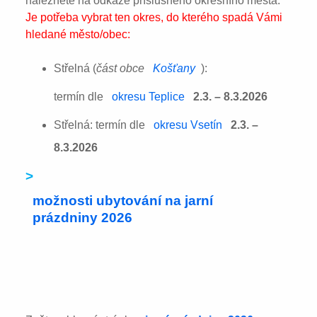
naleznete na odkaze příslušného okresního města:
Je potřeba vybrat ten okres, do kterého spadá Vámi
hledané město/obec:
Střelná (
část obce
Košťany
):
termín dle
okresu Teplice
2.3. – 8.3.2026
Střelná: termín dle
okresu Vsetín
2.3. –
8.3.2026
>
možnosti ubytování na jarní
prázdniny 2026