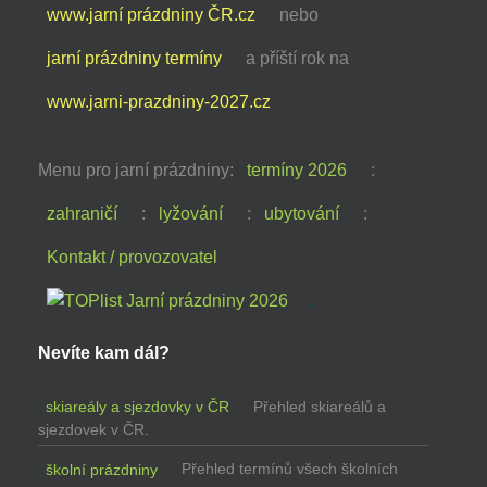
www.jarní prázdniny ČR.cz
nebo
jarní prázdniny termíny
a příští rok na
www.jarni-prazdniny-2027.cz
Menu pro jarní prázdniny:
termíny 2026
:
zahraničí
:
lyžování
:
ubytování
:
Kontakt / provozovatel
Nevíte kam dál?
skiareály a sjezdovky v ČR
Přehled skiareálů a
sjezdovek v ČR.
školní prázdniny
Přehled termínů všech školních