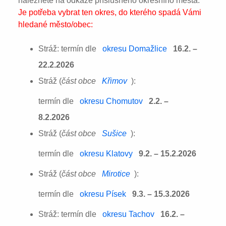
naleznete na odkaze příslušného okresního města:
Je potřeba vybrat ten okres, do kterého spadá Vámi
hledané město/obec:
Stráž: termín dle
okresu Domažlice
16.2. –
22.2.2026
Stráž (
část obce
Křimov
):
termín dle
okresu Chomutov
2.2. –
8.2.2026
Stráž (
část obce
Sušice
):
termín dle
okresu Klatovy
9.2. – 15.2.2026
Stráž (
část obce
Mirotice
):
termín dle
okresu Písek
9.3. – 15.3.2026
Stráž: termín dle
okresu Tachov
16.2. –