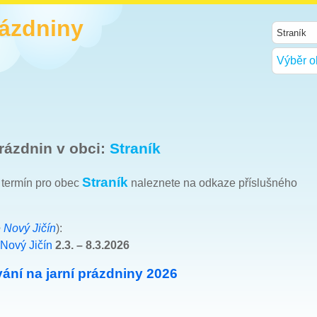
rázdniny
Výběr o
rázdnin v obci:
Straník
Straník
h termín pro obec
naleznete na odkaze příslušného
e
Nový Jičín
):
Nový Jičín
2.3. – 8.3.2026
ání na jarní prázdniny 2026