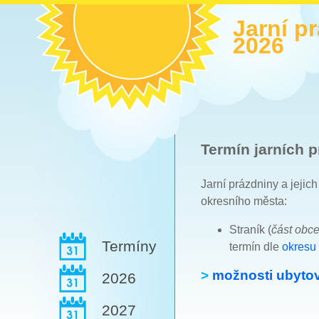
Jarní p
2026
Termín jarních p
Jarní prázdniny a jejic
okresního města:
Straník (
část obc
Termíny
termín dle
okresu 
>
možnosti ubytov
2026
2027