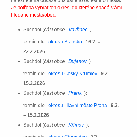
naleznete na odkaze příslušného okresního města:
Je potřeba vybrat ten okres, do kterého spadá Vámi
hledané město/obec:
Suchdol (
část obce
Vavřinec
):
termín dle
okresu Blansko
16.2. –
22.2.2026
Suchdol (
část obce
Bujanov
):
termín dle
okresu Český Krumlov
9.2. –
15.2.2026
Suchdol (
část obce
Praha
):
termín dle
okresu Hlavní město Praha
9.2.
– 15.2.2026
Suchdol (
část obce
Křimov
):