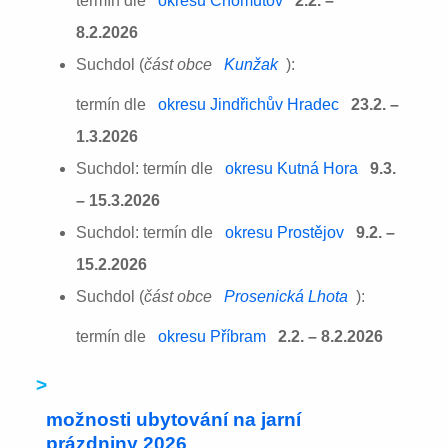
termín dle
okresu Chomutov
2.2. –
8.2.2026
Suchdol (
část obce
Kunžak
):
termín dle
okresu Jindřichův Hradec
23.2. –
1.3.2026
Suchdol: termín dle
okresu Kutná Hora
9.3.
– 15.3.2026
Suchdol: termín dle
okresu Prostějov
9.2. –
15.2.2026
Suchdol (
část obce
Prosenická Lhota
):
termín dle
okresu Příbram
2.2. – 8.2.2026
>
možnosti ubytování na jarní
prázdniny 2026