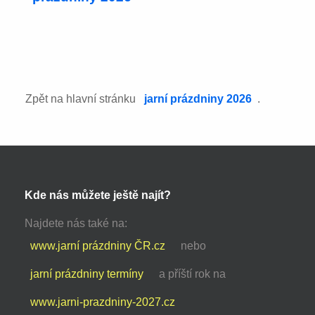
Zpět na hlavní stránku
jarní prázdniny 2026
.
Kde nás můžete ještě najít?
Najdete nás také na:
www.jarní prázdniny ČR.cz
nebo
jarní prázdniny termíny
a příští rok na
www.jarni-prazdniny-2027.cz